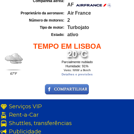
Companhia aérea:
AF
Air France
Proprietário da aeronave:
2
Número de motores:
Turbojato
Tipo de motor:
ativo
Estado:
TEMPO EM LISBOA
20°C
Parcialmente nublado
Humidade: 91%
Vento: NNW a 8km/h
67°F
Detalhes e previsões
Serviços VIP
Rent-a-Car
Shuttles, transferências
Publicidade