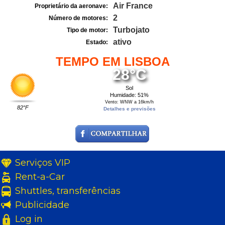
Air France
Proprietário da aeronave:
2
Número de motores:
Turbojato
Tipo de motor:
ativo
Estado:
TEMPO EM LISBOA
28°C
Sol
Humidade: 51%
Vento: WNW a 16km/h
82°F
Detalhes e previsões
Serviços VIP
Rent-a-Car
Shuttles, transferências
Publicidade
Log in