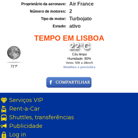
Air France
Proprietário da aeronave:
2
Número de motores:
Turbojato
Tipo de motor:
ativo
Estado:
TEMPO EM LISBOA
22°C
Céu limpo
Humidade: 80%
Vento: NW a 18km/h
71°F
Detalhes e previsões
Serviços VIP
Rent-a-Car
Shuttles, transferências
Publicidade
Log in