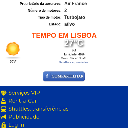
Air France
Proprietário da aeronave:
2
Número de motores:
Turbojato
Tipo de motor:
ativo
Estado:
TEMPO EM LISBOA
27°C
Sol
Humidade: 49%
Vento: NW a 18km/h
80°F
Detalhes e previsões
Serviços VIP
Rent-a-Car
Shuttles, transferências
Publicidade
Log in