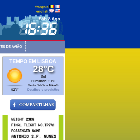
français
english
Sáb 8 Ago
ES DE AVIÃO
TEMPO EM LISBOA
28°C
Sol
Humidade: 51%
Vento: WNW a 16km/h
82°F
Detalhes e previsões