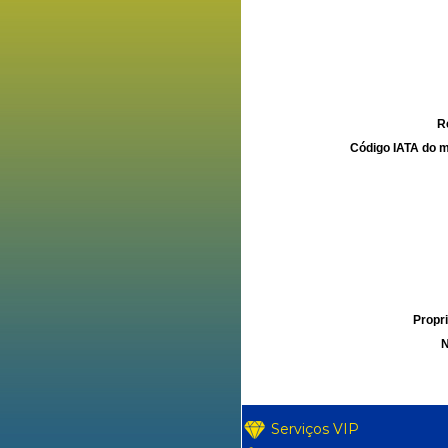
R
Código IATA do m
Propri
N
Serviços VIP