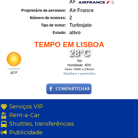
AF
Air France
Proprietário da aeronave:
2
Número de motores:
Turbojato
Tipo de motor:
ativo
Estado:
TEMPO EM LISBOA
28°C
Sol
Humidade: 40%
Vento: NNW a 25km/h
82°F
Detalhes e previsões
Serviços VIP
Rent-a-Car
Shuttles, transferências
Publicidade