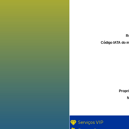
R
Código IATA do m
Propri
N
Serviços VIP