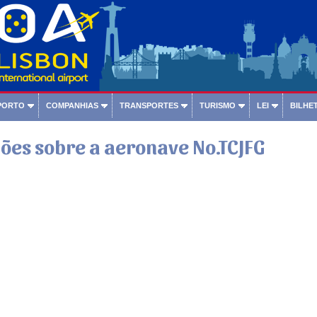
PORTO
COMPANHIAS
TRANSPORTES
TURISMO
LEI
BILHET
ões sobre a aeronave No.TCJFG