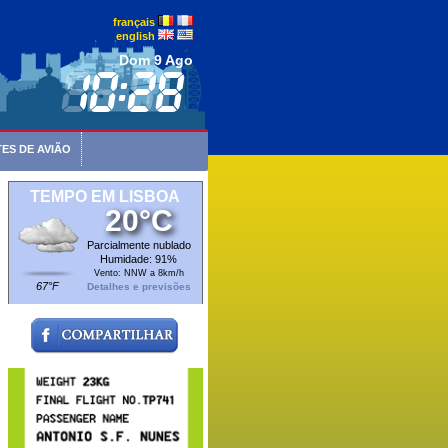
français
english
Dom 9 Ago
ES DE AVIÃO
TEMPO EM LISBOA
20°C
Parcialmente nublado
Humidade: 91%
Vento: NNW a 8km/h
67°F
Detalhes e previsões