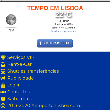
TEMPO EM LISBOA
22°C
Céu limpo
Humidade: 64%
Vento: NNW a 19km/h
71°F
Detalhes e previsões
Serviços VIP
Rent-a-Car
Shuttles, transferências
Publicidade
Log in
Contactos
Saiba mais
2013-2020 Aeroporto-Lisboa.com.