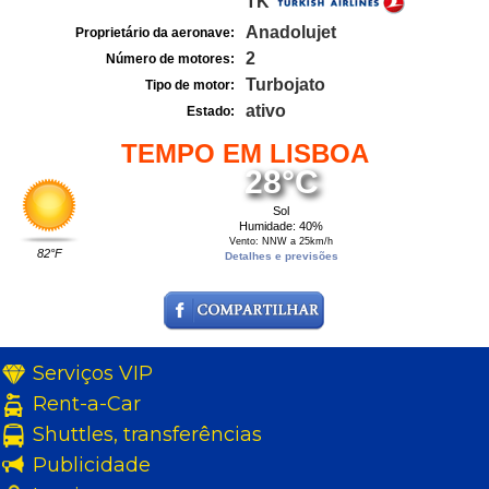
TK
Anadolujet
Proprietário da aeronave:
2
Número de motores:
Turbojato
Tipo de motor:
ativo
Estado:
TEMPO EM LISBOA
28°C
Sol
Humidade: 40%
Vento: NNW a 25km/h
82°F
Detalhes e previsões
Serviços VIP
Rent-a-Car
Shuttles, transferências
Publicidade