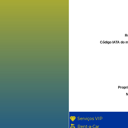
R
Código IATA do m
Propri
N
Serviços VIP
Rent-a-Car