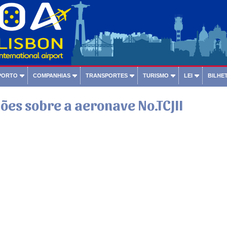
PORTO
COMPANHIAS
TRANSPORTES
TURISMO
LEI
BILHET
es sobre a aeronave No.TCJII