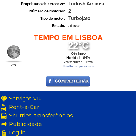
Turkish Airlines
Proprietário da aeronave:
2
Número de motores:
Turbojato
Tipo de motor:
ativo
Estado:
TEMPO EM LISBOA
22°C
Céu limpo
Humidade: 64%
Vento: NNW a 19km/h
71°F
Detalhes e previsões
Serviços VIP
Rent-a-Car
Shuttles, transferências
Publicidade
Log in