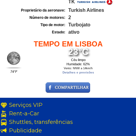
TK
Turkish Airlines
Proprietário da aeronave:
2
Número de motores:
Turbojato
Tipo de motor:
ativo
Estado:
TEMPO EM LISBOA
23°C
Céu limpo
Humidade: 62%
Vento: NNW a 14km/h
74°F
Detalhes e previsões
Serviços VIP
Rent-a-Car
Shuttles, transferências
Publicidade