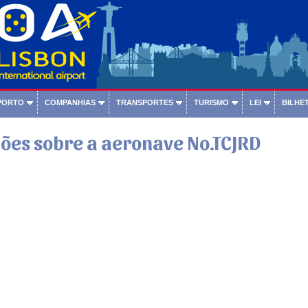
PORTO
COMPANHIAS
TRANSPORTES
TURISMO
LEI
BILHET
ões sobre a aeronave No.TCJRD