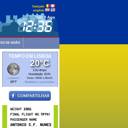
français
english
Sáb 8 Ago
ES DE AVIÃO
TEMPO EM LISBOA
20°C
Céu limpo
Humidade: 81%
Vento: NNW a 6km/h
68°F
Detalhes e previsões