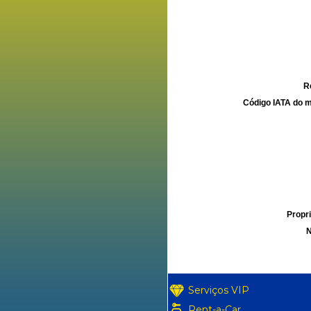
R
Código IATA do m
Propri
N
Serviços VIP
Rent-a-Car