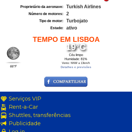
Turkish Airlines
Proprietário da aeronave:
2
Número de motores:
Turbojato
Tipo de motor:
ativo
Estado:
TEMPO EM LISBOA
19°C
Céu limpo
Humidade: 81%
Vento: NNW a 13km/h
66°F
Detalhes e previsões
Serviços VIP
Rent-a-Car
Shuttles, transferências
Publicidade
Log in