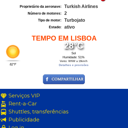
Turkish Airlines
Proprietário da aeronave:
2
Número de motores:
Turbojato
Tipo de motor:
ativo
Estado:
TEMPO EM LISBOA
28°C
Sol
Humidade: 51%
Vento: WNW a 16km/h
82°F
Detalhes e previsões
Serviços VIP
Rent-a-Car
Shuttles, transferências
Publicidade
Log in