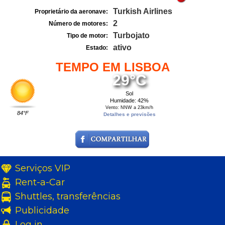
Turkish Airlines
Proprietário da aeronave:
2
Número de motores:
Turbojato
Tipo de motor:
ativo
Estado:
TEMPO EM LISBOA
29°C
Sol
Humidade: 42%
Vento: NNW a 23km/h
84°F
Detalhes e previsões
Serviços VIP
Rent-a-Car
Shuttles, transferências
Publicidade
Log in