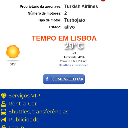
Turkish Airlines
Proprietário da aeronave:
2
Número de motores:
Turbojato
Tipo de motor:
ativo
Estado:
TEMPO EM LISBOA
29°C
Sol
Humidade: 42%
Vento: NNW a 23km/h
84°F
Detalhes e previsões
Serviços VIP
Rent-a-Car
Shuttles, transferências
Publicidade
Log in