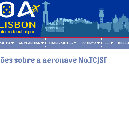
PORTO
COMPANHIAS
TRANSPORTES
TURISMO
LEI
BILHET
ões sobre a aeronave No.TCJSF