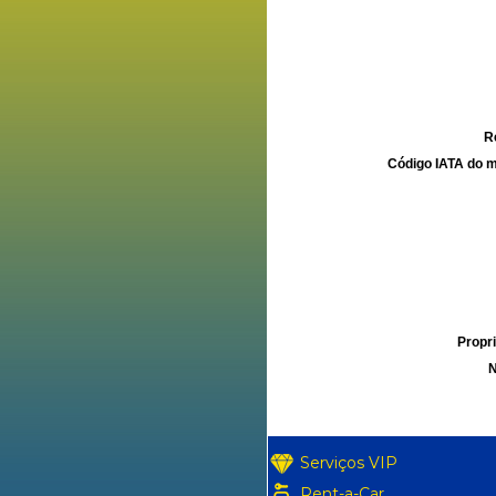
R
Código IATA do m
Propri
N
Serviços VIP
Rent-a-Car