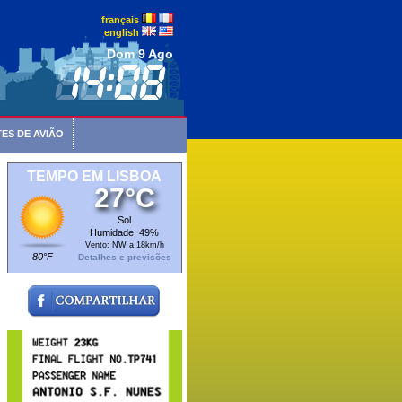
français
english
Dom 9 Ago
ES DE AVIÃO
TEMPO EM LISBOA
27°C
Sol
Humidade: 49%
Vento: NW a 18km/h
80°F
Detalhes e previsões