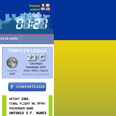
français
english
Sáb 8 Ago
ES DE AVIÃO
TEMPO EM LISBOA
23°C
Céu limpo
Humidade: 62%
Vento: NNW a 14km/h
74°F
Detalhes e previsões