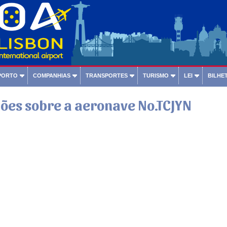
PORTO
COMPANHIAS
TRANSPORTES
TURISMO
LEI
BILHET
ões sobre a aeronave No.TCJYN