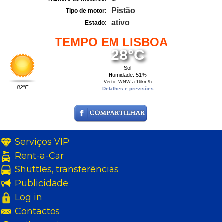
Pistão
Tipo de motor:
ativo
Estado:
TEMPO EM LISBOA
28°C
Sol
Humidade: 51%
Vento: WNW a 16km/h
82°F
Detalhes e previsões
Serviços VIP
Rent-a-Car
Shuttles, transferências
Publicidade
Log in
Contactos