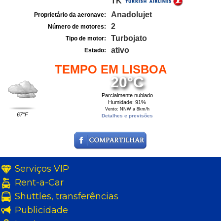
TK
Anadolujet
Proprietário da aeronave:
2
Número de motores:
Turbojato
Tipo de motor:
ativo
Estado:
TEMPO EM LISBOA
20°C
Parcialmente nublado
Humidade: 91%
Vento: NNW a 8km/h
67°F
Detalhes e previsões
Serviços VIP
Rent-a-Car
Shuttles, transferências
Publicidade